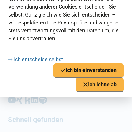
Verwendung anderer Cookies entscheiden Sie
selbst. Ganz gleich wie Sie sich entscheiden –
wir respektieren Ihre Privatsphäre und wir gehen
stets verantwortungsvoll mit den Daten um, die
Sie uns anvertrauen.
dataport.kommunal
0431 3295-0
Ich entscheide selbst
poststelle@dataport-kommunal.de
Ich bin einverstanden
Kontakt
Ich lehne ab
Folgen auf YouTube (Öffnet externen
Folgen auf Xing (Öffnet externen L
Folgen auf Kununu (Öffnet exter
Folgen auf LinkedIn (Öffnet e
Folgen auf Spotify (Öffnet 
Schnell gefunden